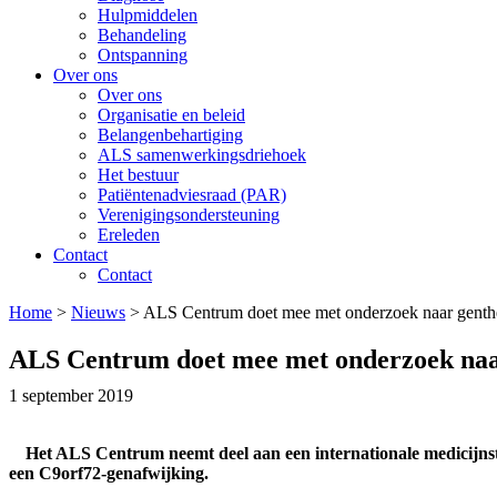
Hulpmiddelen
Behandeling
Ontspanning
Over ons
Over ons
Organisatie en beleid
Belangenbehartiging
ALS samenwerkingsdriehoek
Het bestuur
Patiëntenadviesraad (PAR)
Verenigingsondersteuning
Ereleden
Contact
Contact
Home
>
Nieuws
>
ALS Centrum doet mee met onderzoek naar genthe
ALS Centrum doet mee met onderzoek naa
1 september 2019
Het ALS Centrum neemt deel aan een internationale medicijnst
een C9orf72-genafwijking.