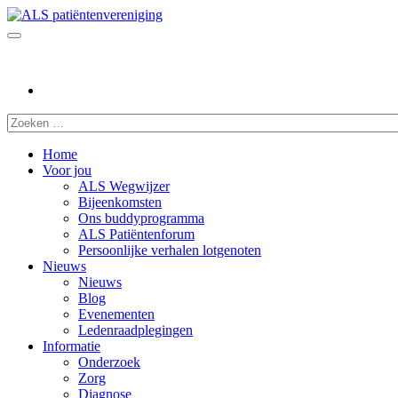
Home
Voor jou
ALS Wegwijzer
Bijeenkomsten
Ons buddyprogramma
ALS Patiëntenforum
Persoonlijke verhalen lotgenoten
Nieuws
Nieuws
Blog
Evenementen
Ledenraadplegingen
Informatie
Onderzoek
Zorg
Diagnose