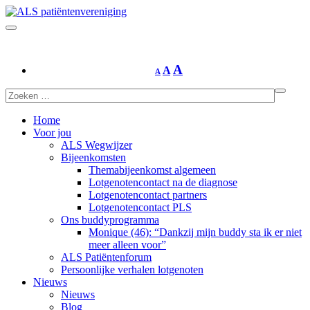
A
A
A
Home
Voor jou
ALS Wegwijzer
Bijeenkomsten
Themabijeenkomst algemeen
Lotgenotencontact na de diagnose
Lotgenotencontact partners
Lotgenotencontact PLS
Ons buddyprogramma
Monique (46): “Dankzij mijn buddy sta ik er niet
meer alleen voor”
ALS Patiëntenforum
Persoonlijke verhalen lotgenoten
Nieuws
Nieuws
Blog