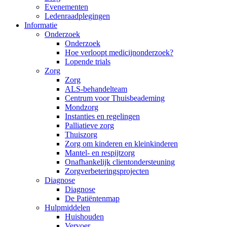
Evenementen
Ledenraadplegingen
Informatie
Onderzoek
Onderzoek
Hoe verloopt medicijnonderzoek?
Lopende trials
Zorg
Zorg
ALS-behandelteam
Centrum voor Thuisbeademing
Mondzorg
Instanties en regelingen
Palliatieve zorg
Thuiszorg
Zorg om kinderen en kleinkinderen
Mantel- en respijtzorg
Onafhankelijk clientondersteuning
Zorgverbeteringsprojecten
Diagnose
Diagnose
De Patiëntenmap
Hulpmiddelen
Huishouden
Vervoer