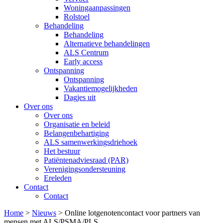
Woningaanpassingen
Rolstoel
Behandeling
Behandeling
Alternatieve behandelingen
ALS Centrum
Early access
Ontspanning
Ontspanning
Vakantiemogelijkheden
Dagjes uit
Over ons
Over ons
Organisatie en beleid
Belangenbehartiging
ALS samenwerkingsdriehoek
Het bestuur
Patiëntenadviesraad (PAR)
Verenigingsondersteuning
Ereleden
Contact
Contact
Home
>
Nieuws
>
Online lotgenotencontact voor partners van
mensen met ALS/PSMA/PLS